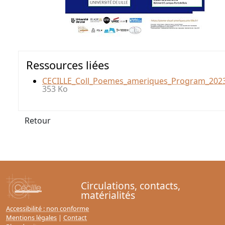
Ressources liées
CECILLE_Coll_Poemes_ameriques_Program_202
353 Ko
Retour
Circulations, contacts,
matérialités
Accessibilité : non conforme
Mentions légales
|
Contact