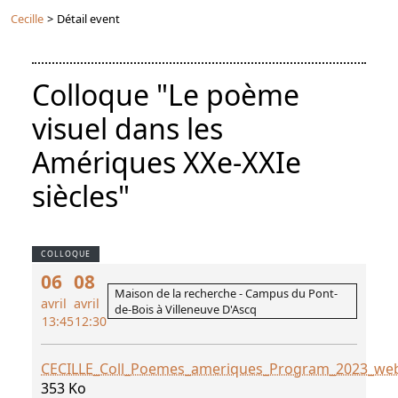
Cecille
>
Détail event
Colloque "Le poème
visuel dans les
Amériques XXe-XXIe
siècles"
COLLOQUE
06
08
Maison de la recherche - Campus du Pont-
avril
avril
de-Bois à Villeneuve D'Ascq
13:45
12:30
CECILLE_Coll_Poemes_ameriques_Program_2023_we
353 Ko