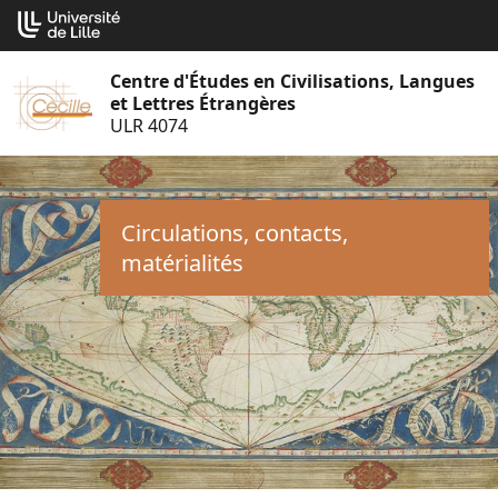
Aller
Cookies management panel
au
contenu
Centre d'Études en Civilisations, Langues
et Lettres Étrangères
ULR 4074
Circulations, contacts,
matérialités