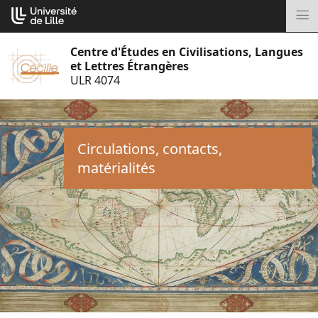
Aller
Cookies management panel
au
M
contenu
Centre d'Études en Civilisations, Langues
et Lettres Étrangères
ULR 4074
Circulations, contacts,
matérialités