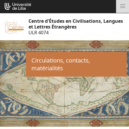
Aller
Cookies management panel
au
M
contenu
Centre d'Études en Civilisations, Langues
et Lettres Étrangères
ULR 4074
Circulations, contacts,
matérialités