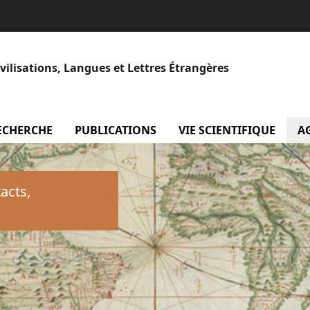
vilisations, Langues et Lettres Étrangères
e
ECHERCHE
menu Axes de recherche
PUBLICATIONS
menu Publications
VIE SCIENTIFIQUE
men
A
acts,