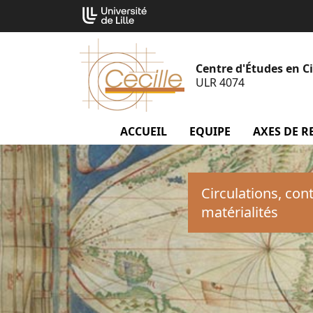
Aller
Cookies management panel
au
contenu
Centre d'Études en Ci
ULR 4074
ACCUEIL
EQUIPE
menu Equip
AXES DE R
Circulations, cont
matérialités