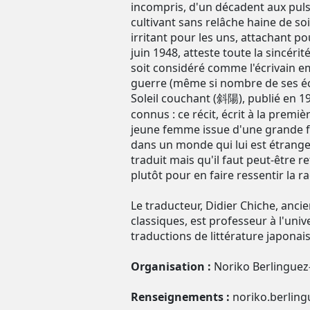
incompris, d'un décadent aux puls
cultivant sans relâche haine de s
irritant pour les uns, attachant po
juin 1948, atteste toute la sincéri
soit considéré comme l'écrivain e
guerre (même si nombre de ses écri
Soleil couchant (斜陽), publié en 194
connus : ce récit, écrit à la prem
jeune femme issue d'une grande f
dans un monde qui lui est étranger
traduit mais qu'il faut peut-être r
plutôt pour en faire ressentir la r
Le traducteur, Didier Chiche, ancie
classiques, est professeur à l'unive
traductions de littérature japonai
Organisation :
Noriko Berlingue
Renseignements :
noriko.berlingu