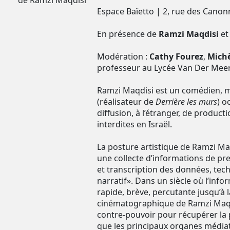
de Ramzi Maqdisi
Espace Baïetto | 2, rue des Canonni
En présence de
Ramzi Maqdisi
et
Modération :
Cathy Fourez
,
Michè
professeur au Lycée Van Der Meer
Ramzi Maqdisi est un comédien, me
(réalisateur de
Derrière les murs
) o
diffusion, à l’étranger, de produ
interdites en Israël.
La posture artistique de Ramzi Maq
une collecte d’informations de pr
et transcription des données, te
narratif». Dans un siècle où l’info
rapide, brève, percutante jusqu’à 
cinématographique de Ramzi Maqdi
contre-pouvoir pour récupérer la 
que les principaux organes médiat