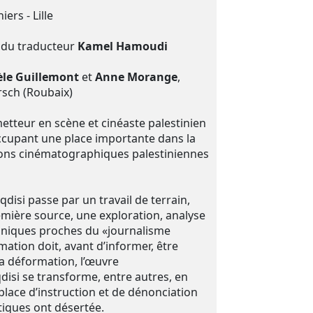
ers - Lille
 du traducteur
Kamel Hamoudi
le Guillemont
et
Anne Morange
,
sch (Roubaix)
tteur en scène et cinéaste palestinien
ccupant une place importante dans la
ctions cinématographiques palestiniennes
disi passe par un travail de terrain,
emière source, une exploration, analyse
chniques proches du «journalisme
rmation doit, avant d’informer, être
la déformation, l’œuvre
si se transforme, entre autres, en
place d’instruction et de dénonciation
iques ont désertée.