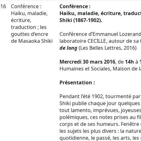
016
Conférence :
Conférence :
Haiku, maladie,
Haiku, maladie, écriture, traduc
écriture,
Shiki (1867-1902).
traduction ; les
gouttes d’encre
Conférence d’Emmanuel Lozerand, 
de Masaoka Shiki
laboratoire CECILLE, autour de sa 
de long
(Les Belles Lettres, 2016)
Mercredi 30 mars 2016
, de
14h
à
Humaines et Sociales, Maison de 
Présentation :
Pendant l’été 1902, tourmenté pa
Shiki publie chaque jour quelques
tout lamento, imprévues, joyeuses
polémiques, ces notes prises au f
corps et de ses humeurs. Fenêtre 
les sujets les plus divers : la natur
quotidienne, le passé, les arts, les