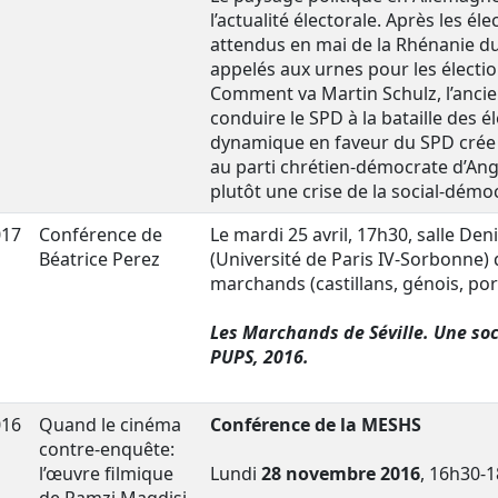
l’actualité électorale. Après les él
attendus en mai de la Rhénanie d
appelés aux urnes pour les électio
Comment va Martin Schulz, l’anci
conduire le SPD à la bataille des é
dynamique en faveur du SPD crée 
au parti chrétien-démocrate d’Ang
plutôt une crise de la social-démo
017
Conférence de
Le mardi 25 avril, 17h30, salle De
Béatrice Perez
(Université de Paris IV-Sorbonne)
marchands (castillans, génois, port
Les Marchands de Séville. Une soci
PUPS, 2016.
016
Quand le cinéma
Conférence de la MESHS
contre-enquête:
l’œuvre filmique
Lundi
28 novembre 2016
, 16h30-