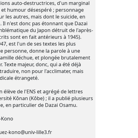
ions auto-destructrices, d'un marginal
oi et humour désespéré ; personnage
ur les autres, mais dont le suicide, en
té. Il n'est donc pas étonnant que Dazai
mblématique du Japon détruit de l'après-
ts sont en fait antérieurs à 1945).
7, est l'un de ses textes les plus
ière personne, donne la parole à une
amille déchue, et plongée brutalement
. Texte majeur, donc, qui a été déjà
etraduire, non pour l'acclimater, mais
adicale étrangeté.
n élève de l'ENS et agrégé de lettres
rsité Kônan (Kôbe) ; il a publié plusieurs
se, en particulier de Dazai Osamu.
z-Kono
ez-kono@univ-lille3.fr