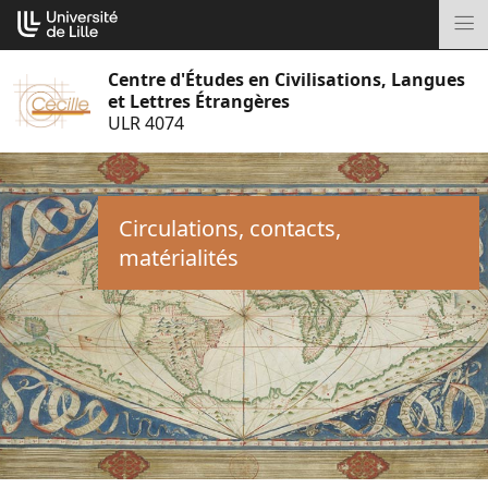
Aller
Cookies management panel
au
M
contenu
Centre d'Études en Civilisations, Langues
et Lettres Étrangères
ULR 4074
Circulations, contacts,
matérialités