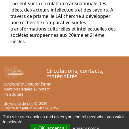
l'accent sur la circulation transnationale des
idées, des acteurs intellectuels et des savoirs. A
travers ce prisme, le LAI cherche à développer
une recherche comparative sur les
transformations culturelles et intellectuelles des
sociétés européennes aux 20ème et 21ème
siècles.
Circulations, contacts,
matérialités
Accessibilité : non conforme
Mentions légales
|
Contact
Plan du site
Université de Lille
© 2026
Page mise à jour le 07/04/2026 (17:57)
This site uses cookies and gives you control over what you want
X
to activate
OK, accept all
Privacy policy