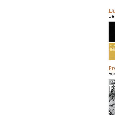
La
De 
Pr
And