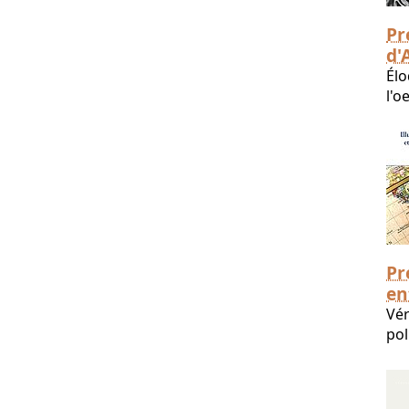
Pr
d'
Élo
l'o
Pr
en
Vér
pol