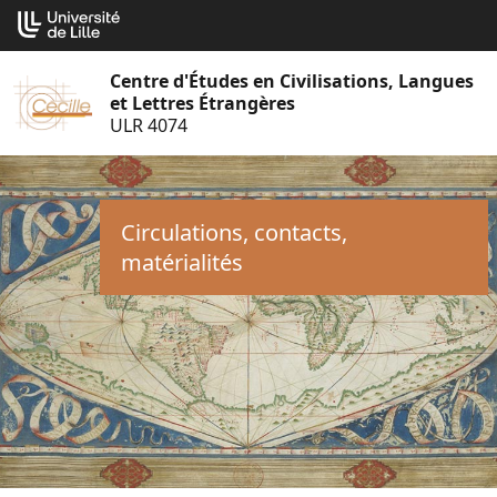
Aller
Cookies management panel
au
contenu
Centre d'Études en Civilisations, Langues
et Lettres Étrangères
ULR 4074
Circulations, contacts,
matérialités